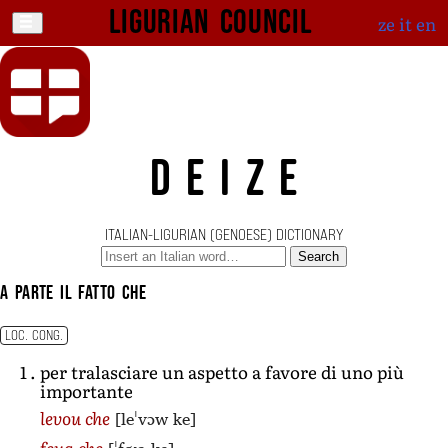
Ligurian Council
ze
it
en
DEIZE
ITALIAN-LIGURIAN (GENOESE) DICTIONARY
Search
a parte il fatto che
LOC. CONG.
per tralasciare un aspetto a favore di uno più
importante
[leˈvɔw ke]
levou che
feua che