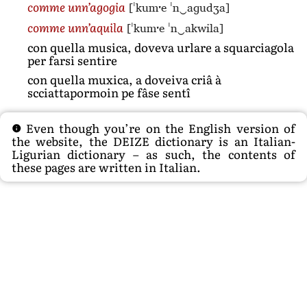
[ˈkumˑe ˈn‿aɡudʒa]
comme unn’agogia
[ˈkumˑe ˈn‿akwila]
comme unn’aquila
con quella musica, doveva urlare a squarciagola
per farsi sentire
con quella muxica, a doveiva criâ à
scciattapormoin pe fâse sentî
Even though you’re on the English version of
the website, the DEIZE dictionary is an Italian-
Ligurian dictionary – as such, the contents of
these pages are written in Italian.