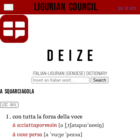
Ligurian Council
ze
it
en
DEIZE
ITALIAN-LIGURIAN (GENOESE) DICTIONARY
Search
a squarciagola
LOC. AVV.
con tutta la forza della voce
[a ʃˌtʃatapurˈmwiŋ]
à scciattapormoin
[a ˈvuːʒe ˈpɛːrsa]
à voxe persa