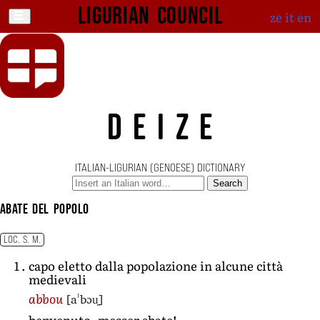
Ligurian Council
ze
it
en
DEIZE
ITALIAN-LIGURIAN (GENOESE) DICTIONARY
Search
abate del popolo
LOC. S. M.
capo eletto dalla popolazione in alcune città
medievali
[aˈbɔu̯]
abbou
benvenuto, messer abate!