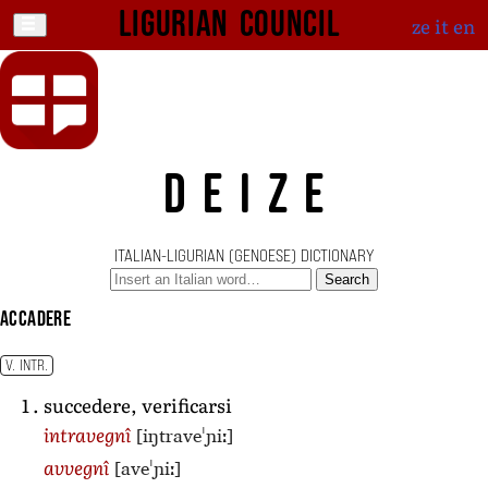
Ligurian Council
ze
it
en
DEIZE
ITALIAN-LIGURIAN (GENOESE) DICTIONARY
Search
accadere
V. INTR.
succedere, verificarsi
[iŋtraveˈɲiː]
intravegnî
[aveˈɲiː]
avvegnî