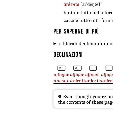
[arˈdeŋte]
1
ardente
buttate tutto nella fo
cacciæ tutto inta forn
Per saperne di più
1. Plurali dei femminili 
Declinazioni
M. S
M. P
F. S
F. P
affogou
affogæ
affogâ
affog
ardente
ardenti
ardente
arden
Even though you’re on t
the contents of these page