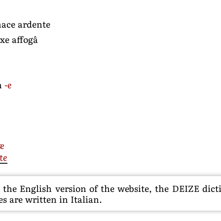
rnace ardente
axe affogâ
in
-e
æ
te
he English version of the website, the DEIZE dictio
s are written in Italian.