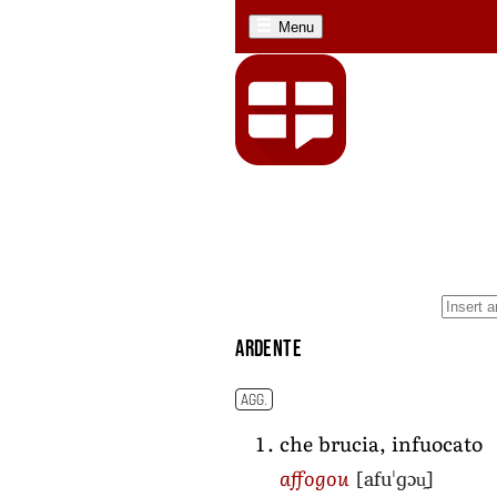
Menu
ardente
AGG.
che brucia, infuocato
[afuˈɡɔu̯]
affogou