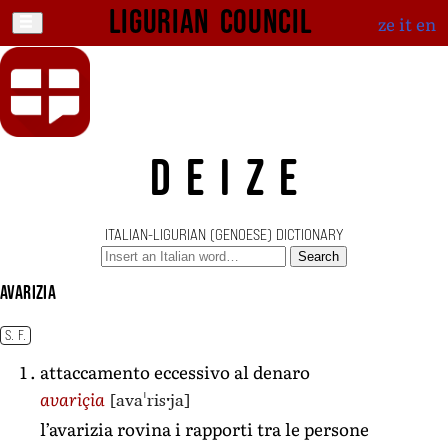
Ligurian Council
ze
it
en
DEIZE
ITALIAN-LIGURIAN (GENOESE) DICTIONARY
Search
avarizia
S. F.
attaccamento eccessivo al denaro
[avaˈrisˑja]
avariçia
l’avarizia rovina i rapporti tra le persone