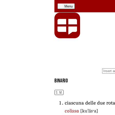
Menu
binario
S. M.
ciascuna delle due rota
[kuˈlisˑa]
colissa