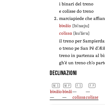
i binari del treno
e colisse do treno
marciapiede che affianc
[biˈnaːju]
binäio
[kuˈlisˑa]
colissa
il treno per Sampierda
o treno pe San Pê d’Æña
treno in partenza al bi
gh’é un treno ch’o parte
Declinazioni
M. S
M. P
F. S
F. P
binäio
binäi
—
—
—
—
colissa
colisse