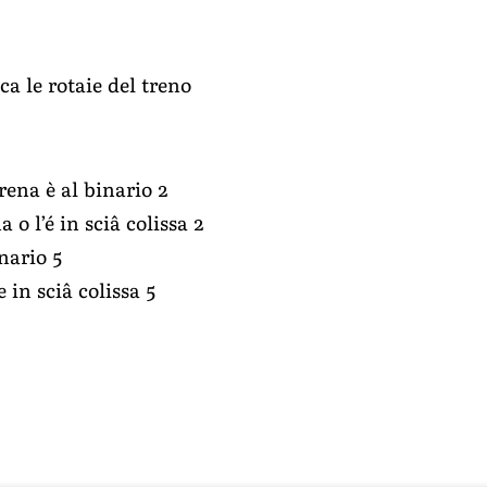
a le rotaie del treno
rena è al binario 2
 o l’é in sciâ colissa 2
nario 5
 in sciâ colissa 5