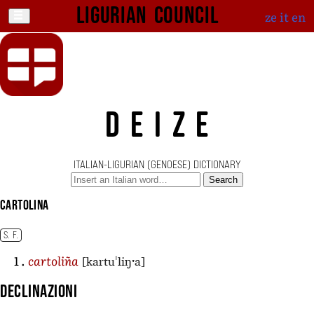
Ligurian Council
ze
it
en
DEIZE
ITALIAN-LIGURIAN (GENOESE) DICTIONARY
Search
cartolina
S. F.
[kartuˈliŋˑa]
cartoliña
Declinazioni