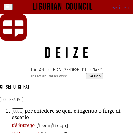
Ligurian Council
ze
it
en
DEIZE
ITALIAN-LIGURIAN (GENOESE) DICTIONARY
Search
ci sei o ci fai
LOC. PRAGM.
per chiedere se qcn. è ingenuo o finge di
COLL.
esserlo
[ˈt eː iŋˈtreːɡu]
t’ê intrego