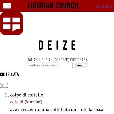
Ligurian Council
ze
it
en
DEIZE
ITALIAN-LIGURIAN (GENOESE) DICTIONARY
Search
coltellata
S. F.
colpo di coltello
[kuteˈlaː]
cotellâ
aveva ricevuto una coltellata durante la rissa