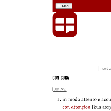
Menu
con cura
LOC. AVV.
in modo attento e accu
[kun ateŋ
con attençion