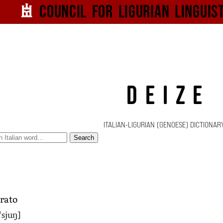
Council for
Ligurian
Linguis
DEIZE
ITALIAN-LIGURIAN (GENOESE) DICTIONAR
Search
rato
ˈsjuŋ]