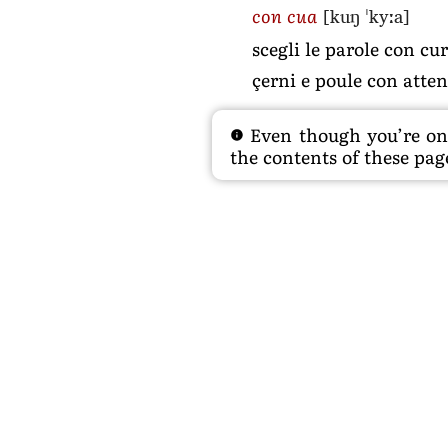
[kuŋ ˈkyːa]
con cua
scegli le parole con cu
çerni e poule con atte
Even though you’re on t
the contents of these page