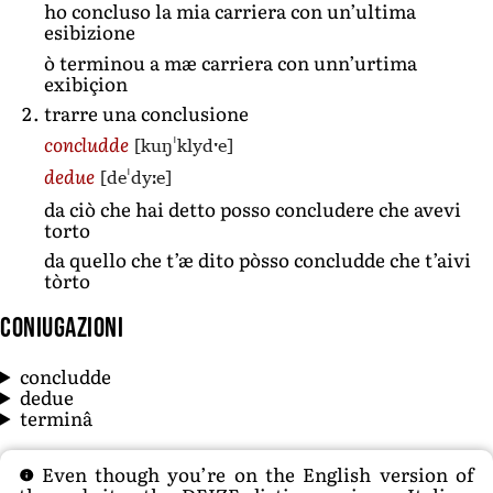
ho concluso la mia carriera con un’ultima
esibizione
ò terminou a mæ carriera con unn’urtima
exibiçion
trarre una conclusione
[kuŋˈklydˑe]
concludde
[deˈdyːe]
dedue
da ciò che hai detto posso concludere che avevi
torto
da quello che t’æ dito pòsso concludde che t’aivi
tòrto
Coniugazioni
concludde
dedue
terminâ
Even though you’re on the English version of