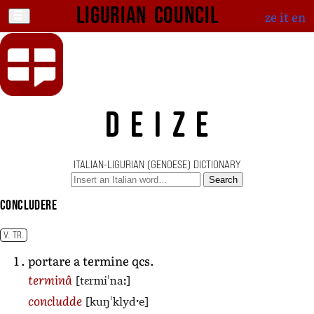
Ligurian Council
ze
it
en
DEIZE
ITALIAN-LIGURIAN (GENOESE) DICTIONARY
Search
concludere
V. TR.
portare a termine qcs.
[tɛrmiˈnaː]
terminâ
[kuŋˈklydˑe]
concludde