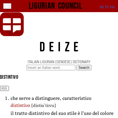
Ligurian Council
ze
it
en
DEIZE
ITALIAN-LIGURIAN (GENOESE) DICTIONARY
Search
distintivo
AGG.
che serve a distinguere, caratteristico
[distinˈtiːvu]
distintivo
il tratto distintivo del suo stile è l’uso del colore