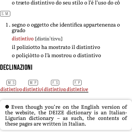
o træto distintivo do seu stilo o l’é l’uso do cô
S. M.
segno o oggetto che identifica appartenenza o
grado
[distinˈtiːvu]
distintivo
il poliziotto ha mostrato il distintivo
o poliçiòtto o l’à mostrou o distintivo
Declinazioni
M. S
M. P
F. S
F. P
distintivo
distintivi
distintiva
distintive
Even though you’re on the English version of
the website, the DEIZE dictionary is an Italian-
Ligurian dictionary – as such, the contents of
these pages are written in Italian.