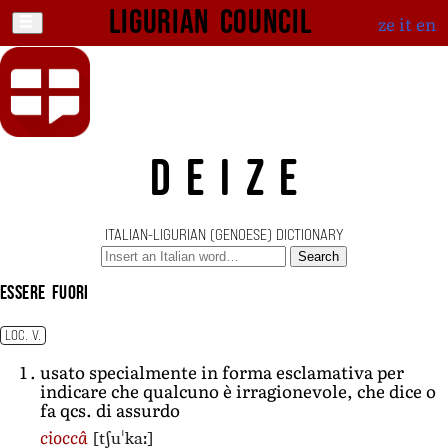
Ligurian Council
ze
it
en
DEIZE
ITALIAN-LIGURIAN (GENOESE) DICTIONARY
Search
essere fuori
LOC. V.
usato specialmente in forma esclamativa per
indicare che qualcuno è irragionevole, che dice o
fa qcs. di assurdo
[tʃuˈkaː]
cioccâ