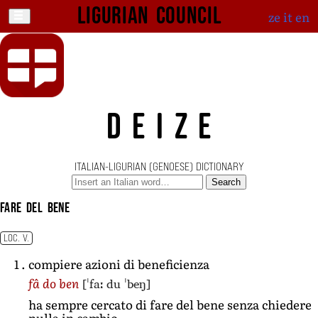
Ligurian Council
ze
it
en
DEIZE
ITALIAN-LIGURIAN (GENOESE) DICTIONARY
Search
fare del bene
LOC. V.
compiere azioni di beneficienza
[ˈfaː du ˈbeŋ]
fâ do ben
ha sempre cercato di fare del bene senza chiedere
nulla in cambio