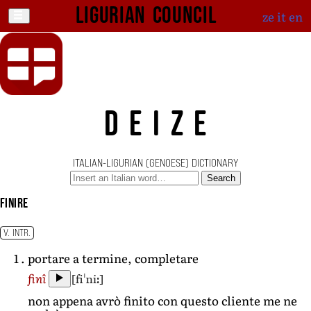
Ligurian Council
ze
it
en
DEIZE
ITALIAN-LIGURIAN (GENOESE) DICTIONARY
Search
finire
V. INTR.
portare a termine, completare
[fiˈniː]
finî
non appena avrò finito con questo cliente me ne