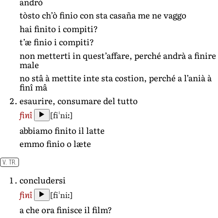
andrò
tòsto ch’ò finio con sta casaña me ne vaggo
hai finito i compiti?
t’æ finio i compiti?
non metterti in quest’affare, perché andrà a finire
male
no stâ à mettite inte sta costion, perché a l’anià à
finî mâ
esaurire, consumare del tutto
[fiˈniː]
finî
abbiamo finito il latte
emmo finio o læte
V. TR.
concludersi
[fiˈniː]
finî
a che ora finisce il film?