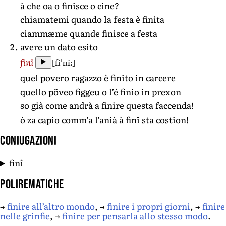
à che oa o finisce o cine?
chiamatemi quando la festa è finita
ciammæme quande finisce a festa
avere un dato esito
[fiˈniː]
finî
quel povero ragazzo è finito in carcere
quello pöveo figgeu o l’é finio in prexon
so già come andrà a finire questa faccenda!
ò za capio comm’a l’anià à finî sta costion!
Coniugazioni
finî
Polirematiche
→
finire all’altro mondo
, →
finire i propri giorni
, →
finire
nelle grinfie
, →
finire per pensarla allo stesso modo
.