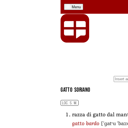
Menu
gatto soriano
LOC. S. M.
razza di gatto dal man
[ˈɡatˑu ˈbaː
gatto bardo