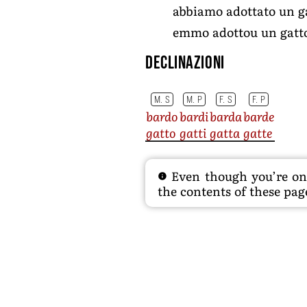
abbiamo adottato un g
emmo adottou un gatt
Declinazioni
M. S
M. P
F. S
F. P
bardo
bardi
barda
barde
gatto
gatti
gatta
gatte
Even though you’re on t
the contents of these page