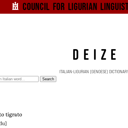
Council for
Ligurian
Linguis
DEIZE
ITALIAN-LIGURIAN (GENOESE) DICTIONAR
Search
to tigrato
rdu]