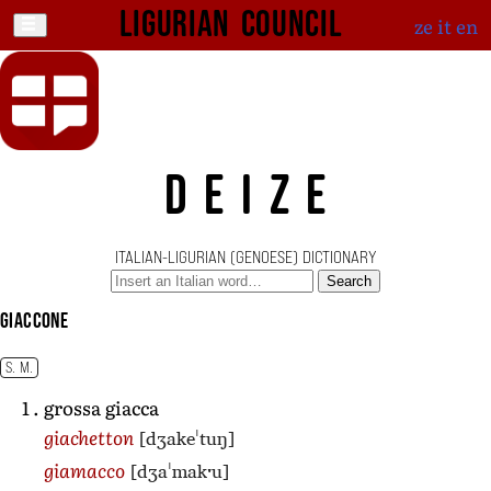
Ligurian Council
ze
it
en
DEIZE
ITALIAN-LIGURIAN (GENOESE) DICTIONARY
Search
giaccone
S. M.
grossa giacca
[dʒakeˈtuŋ]
giachetton
[dʒaˈmakˑu]
giamacco