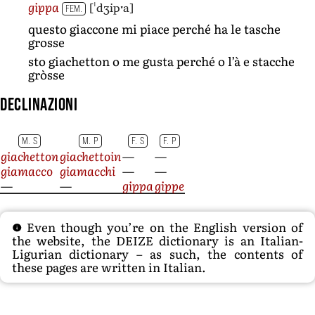
[ˈdʒipˑa]
gippa
FEM.
questo giaccone mi piace perché ha le tasche
grosse
sto giachetton o me gusta perché o l’à e stacche
gròsse
Declinazioni
M. S
M. P
F. S
F. P
giachetton
giachettoin
—
—
giamacco
giamacchi
—
—
—
—
gippa
gippe
Even though you’re on the English version of
the website, the DEIZE dictionary is an Italian-
Ligurian dictionary – as such, the contents of
these pages are written in Italian.