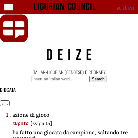
Ligurian Council
ze
it
en
DEIZE
ITALIAN-LIGURIAN (GENOESE) DICTIONARY
Search
giocata
S. F.
azione di gioco
[zyˈɡaːta]
zugata
ha fatto una giocata da campione, saltando tre
avversari