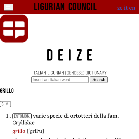
Ligurian Council
ze
it
en
DEIZE
ITALIAN-LIGURIAN (GENOESE) DICTIONARY
Search
grillo
S. M.
varie specie di ortotteri della fam.
ENTOMON.
Gryllidae
[ˈɡrilˑu]
grillo