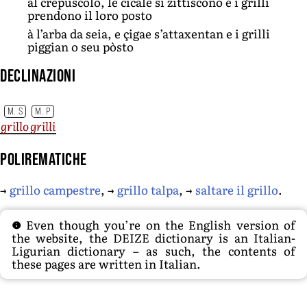
al crepuscolo, le cicale si zittiscono e i grilli
prendono il loro posto
à l’arba da seia, e çigae s’attaxentan e i grilli
piggian o seu pòsto
Declinazioni
M. S
M. P
grillo
grilli
Polirematiche
→
grillo campestre
, →
grillo talpa
, →
saltare il grillo
.
Even though you’re on the English version of
the website, the DEIZE dictionary is an Italian-
Ligurian dictionary – as such, the contents of
these pages are written in Italian.