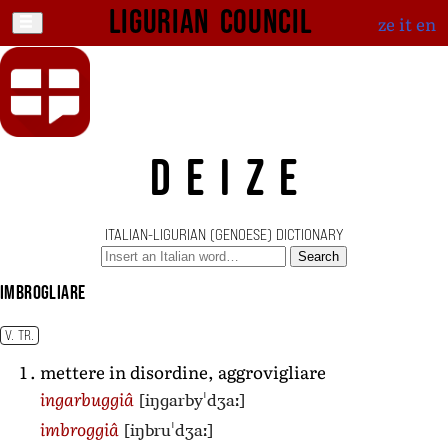
Ligurian Council
ze
it
en
DEIZE
ITALIAN-LIGURIAN (GENOESE) DICTIONARY
Search
imbrogliare
V. TR.
mettere in disordine, aggrovigliare
[iŋɡarbyˈdʒaː]
ingarbuggiâ
[iŋbruˈdʒaː]
imbroggiâ