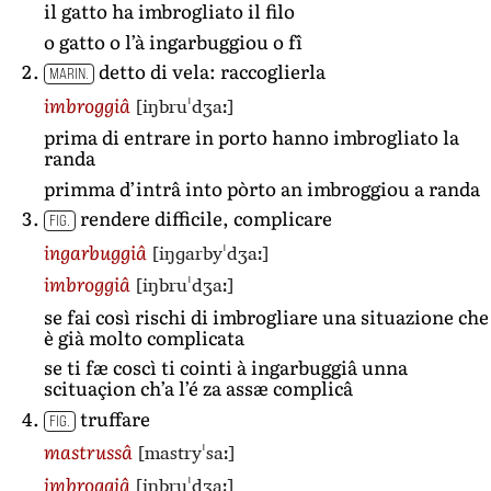
il gatto ha imbrogliato il filo
o gatto o l’à ingarbuggiou o fî
detto di vela: raccoglierla
MARIN.
[iŋbruˈdʒaː]
imbroggiâ
prima di entrare in porto hanno imbrogliato la
randa
primma d’intrâ into pòrto an imbroggiou a randa
rendere difficile, complicare
FIG.
[iŋɡarbyˈdʒaː]
ingarbuggiâ
[iŋbruˈdʒaː]
imbroggiâ
se fai così rischi di imbrogliare una situazione che
è già molto complicata
se ti fæ coscì ti cointi à ingarbuggiâ unna
scituaçion ch’a l’é za assæ complicâ
truffare
FIG.
[mastryˈsaː]
mastrussâ
[iŋbruˈdʒaː]
imbroggiâ