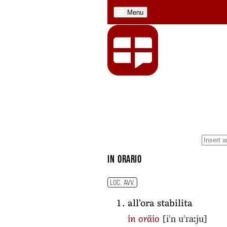
Menu
in orario
LOC. AVV.
all’ora stabilita
[iˈn uˈraːju]
in oräio