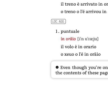
il treno è arrivato in o
o treno o l’é arrivou in
LOC. AGG.
puntuale
[iˈn uˈraːju]
in oräio
il volo è in orario
o xeuo o l’é in oräio
Even though you’re on t
the contents of these page