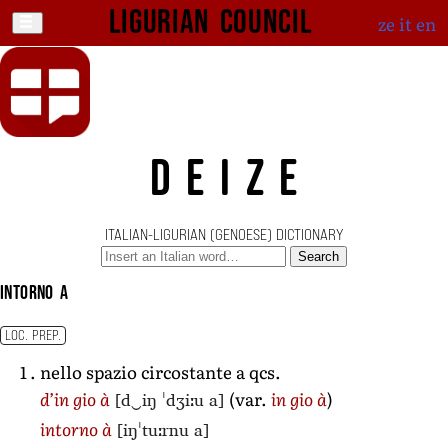
Ligurian Council
ze
it
en
DEIZE
ITALIAN-LIGURIAN (GENOESE) DICTIONARY
Search
intorno a
LOC. PREP.
nello spazio circostante a qcs.
[d‿iŋ ˈdʒiːu a]
d’in gio à
(var.
in gio à
)
[iŋˈtuːrnu a]
intorno à