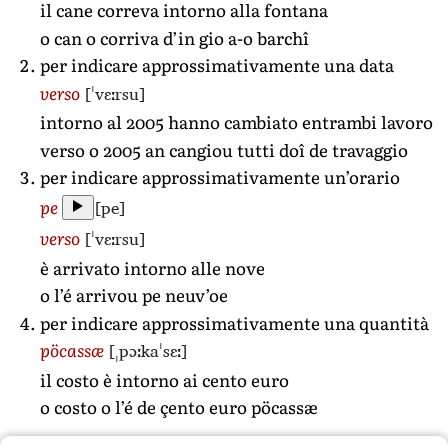
il cane correva intorno alla fontana
o can o corriva d’in gio a-o barchî
per indicare approssimativamente una data
[ˈvɛːrsu]
verso
intorno al 2005 hanno cambiato entrambi lavoro
verso o 2005 an cangiou tutti doî de travaggio
per indicare approssimativamente un’orario
[pe]
pe
[ˈvɛːrsu]
verso
è arrivato intorno alle nove
o l’é arrivou pe neuv’oe
per indicare approssimativamente una quantità
[ˌpɔːkaˈsɛː]
pöcassæ
il costo è intorno ai cento euro
o costo o l’é de çento euro pöcassæ