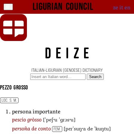
Ligurian Council
ze
it
en
DEIZE
ITALIAN-LIGURIAN (GENOESE) DICTIONARY
Search
pezzo grosso
LOC. S. M.
persona importante
[ˈpeʃˑu ˈɡrɔsˑu]
pescio gròsso
[pɛrˈsuŋˑa de ˈkuŋtu]
persoña de conto
FEM.