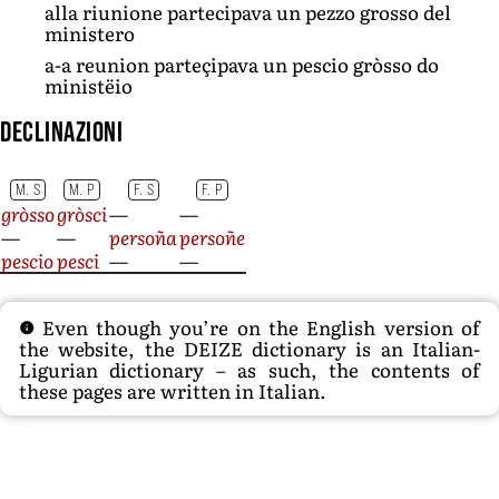
alla riunione partecipava un pezzo grosso del
ministero
a-a reunion parteçipava un pescio gròsso do
ministëio
Declinazioni
M. S
M. P
F. S
F. P
gròsso
gròsci
—
—
—
—
persoña
persoñe
pescio
pesci
—
—
Even though you’re on the English version of
the website, the DEIZE dictionary is an Italian-
Ligurian dictionary – as such, the contents of
these pages are written in Italian.