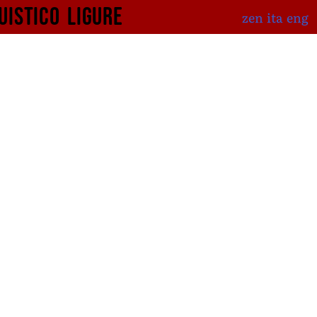
uistico
ligure
zen
ita
eng