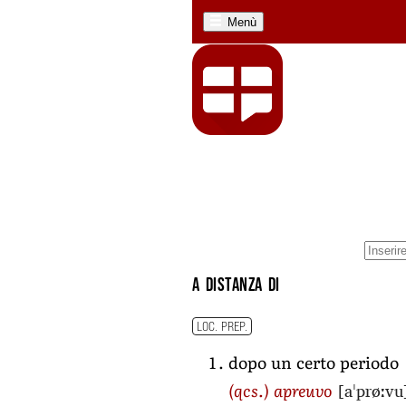
Menù
a distanza di
LOC. PREP.
dopo un certo periodo
[aˈprøːvu
(qcs.)
apreuvo