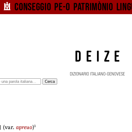
Conseggio pe-o
patrimònio ling
DEIZE
DIZIONARIO ITALIANO-GENOVESE
Cerca
]
1
(var.
apreuo
)