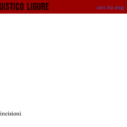
uistico
ligure
zen
ita
eng
incisioni