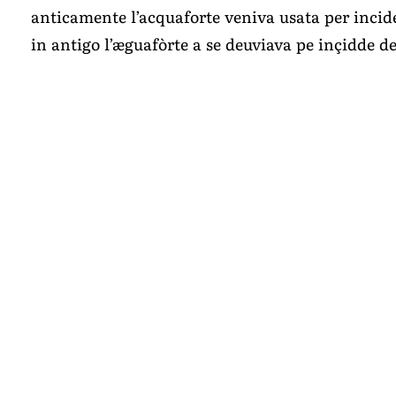
anticamente l’acquaforte veniva usata per incid
in antigo l’æguafòrte a se deuviava pe inçidde d