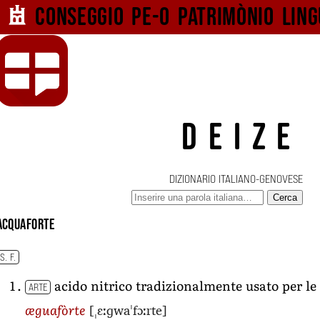
Conseggio pe-o
patrimònio ling
DEIZE
DIZIONARIO ITALIANO-GENOVESE
Cerca
acquaforte
S. F.
acido nitrico tradizionalmente usato per le 
ARTE
[ˌɛːɡwaˈfɔːrte]
æguafòrte