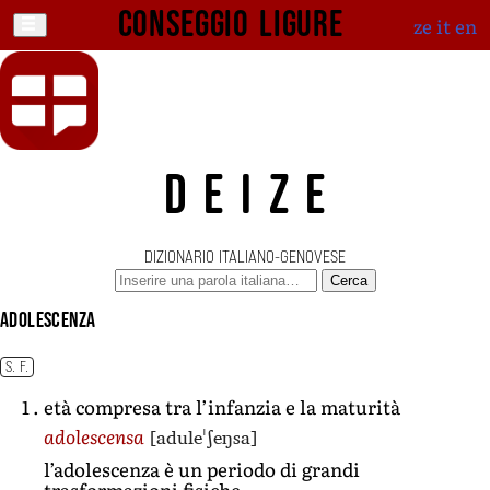
Conseggio ligure
ze
it
en
DEIZE
DIZIONARIO ITALIANO-GENOVESE
Cerca
adolescenza
S. F.
età compresa tra l’infanzia e la maturità
[aduleˈʃeŋsa]
adolescensa
l’adolescenza è un periodo di grandi
trasformazioni fisiche