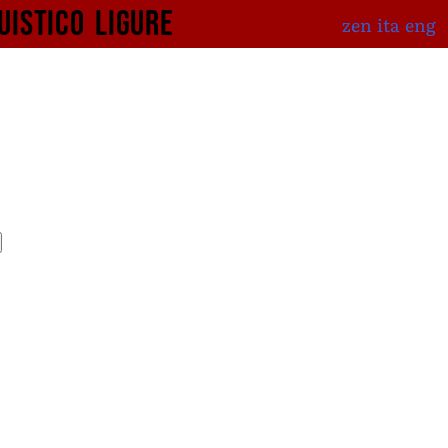
uistico
ligure
zen
ita
eng