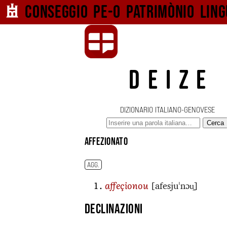
Conseggio pe-o
patrimònio ling
DEIZE
DIZIONARIO ITALIANO-GENOVESE
Cerca
affezionato
AGG.
[afesjuˈnɔu̯]
affeçionou
Declinazioni