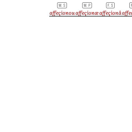
M. S
M. P
F. S
affeçionou
affeçionæ
affeçionâ
aff