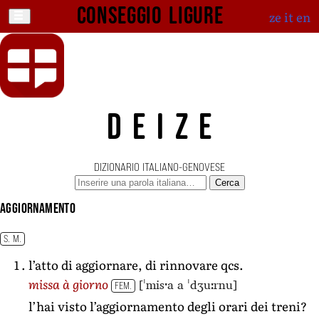
Conseggio ligure
ze
it
en
DEIZE
DIZIONARIO ITALIANO-GENOVESE
Cerca
aggiornamento
S. M.
l’atto di aggiornare, di rinnovare qcs.
[ˈmisˑa a ˈdʒuːrnu]
missa à giorno
FEM.
l’hai visto l’aggiornamento degli orari dei treni?