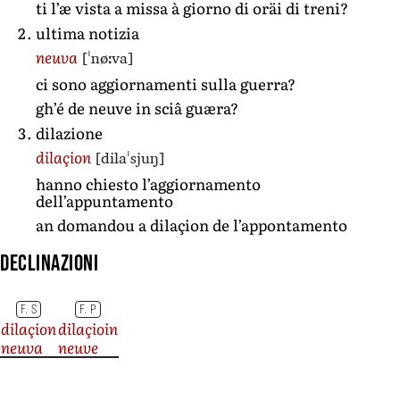
ti l’æ vista a missa à giorno di oräi di treni?
ultima notizia
[ˈnøːva]
neuva
ci sono aggiornamenti sulla guerra?
gh’é de neuve in sciâ guæra?
dilazione
[dilaˈsjuŋ]
dilaçion
hanno chiesto l’aggiornamento
dell’appuntamento
an domandou a dilaçion de l’appontamento
Declinazioni
F. S
F. P
dilaçion
dilaçioin
neuva
neuve