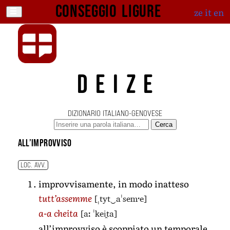
Conseggio ligure
ze
it
en
DEIZE
DIZIONARIO ITALIANO-GENOVESE
Cerca
all’improvviso
LOC. AVV.
improvvisamente, in modo inatteso
[ˌtyt‿aˈsemˑe]
tutt’assemme
[aː ˈkei̯ta]
a-a cheita
all’improvviso è scoppiato un temporale