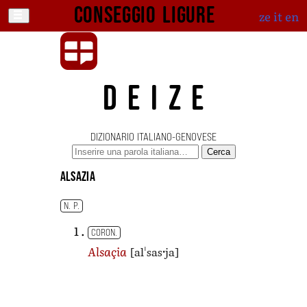
Conseggio ligure
ze
it
en
DEIZE
DIZIONARIO ITALIANO-GENOVESE
Cerca
Alsazia
N. P.
CORON.
[alˈsasˑja]
Alsaçia