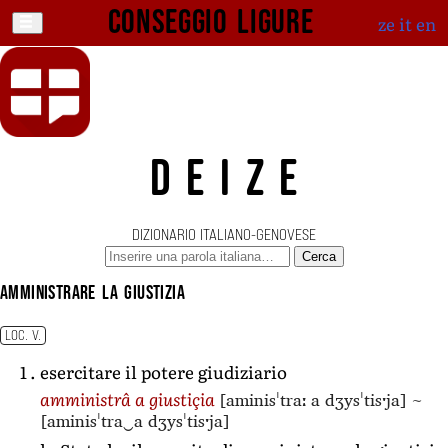
Conseggio ligure
ze
it
en
DEIZE
DIZIONARIO ITALIANO-GENOVESE
Cerca
amministrare la giustizia
LOC. V.
esercitare il potere giudiziario
[aminisˈtraː a dʒysˈtisˑja]
~
amministrâ a giustiçia
[aminisˈtra‿a dʒysˈtisˑja]