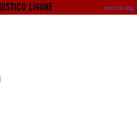
uistico
ligure
zen
ita
eng