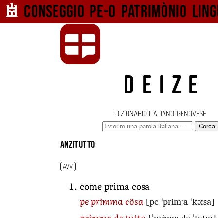
Conseggio pe-o
patrimònio ling
DEIZE
DIZIONARIO ITALIANO-GENOVESE
Cerca
anzitutto
AVV.
come prima cosa
[pe ˈprimˑa ˈkɔːsa]
pe primma cösa
[ˈprimˑa de ˈtytˑu]
primma de tutto