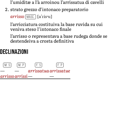
l’umiditæ a l’à arroinou l’arrissatua di cavelli
strato grezzo d’intonaco preparatorio
[aˈrisˑu]
arrisso
MASC.
l’arricciatura costituiva la base ruvida su cui
veniva steso l’intonaco finale
l’arrisso o representava a base rudega donde se
destendeiva a crosta definitiva
Declinazioni
M. S
M. P
F. S
F. P
—
—
arrissatua
arrissatue
arrisso
arrissi
—
—