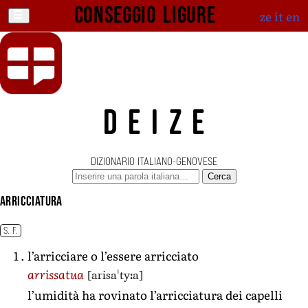
Conseggio ligure
ze
it
en
DEIZE
DIZIONARIO ITALIANO-GENOVESE
Cerca
arricciatura
S. F.
l’arricciare o l’essere arricciato
[arisaˈtyːa]
arrissatua
l’umidità ha rovinato l’arricciatura dei capelli