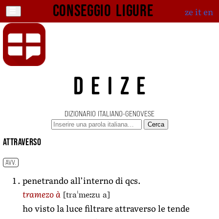
Conseggio ligure
ze
it
en
DEIZE
DIZIONARIO ITALIANO-GENOVESE
Cerca
attraverso
AVV.
penetrando all’interno di qcs.
[traˈmeːzu a]
tramezo à
ho visto la luce filtrare attraverso le tende