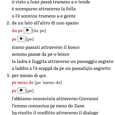
ò visto a luxe passâ tramezo a-e tende
è scomparso attraverso la folla
o l’é scentou tramezo a-e gente
da un lato all’altro di uno spazio
[da pe]
da pe
[pe]
pe
siamo passati attraverso il bosco
semmo passæ da pe-o bòsco
la ladra è fuggita attraverso un passaggio segreto
a laddra a l’é scappâ da pe un passaliçio segretto
per mezzo di qcs.
[pe ˈmeːzu de]
pe mezo de
[pe]
pe
l’abbiamo conosciuta attraverso Giovanni
l’emmo conosciua pe mezo do Zane
ha risolto il conflitto attraverso il dialogo