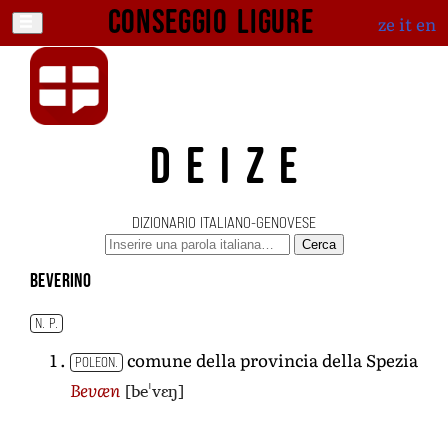
Conseggio ligure
ze
it
en
DEIZE
DIZIONARIO ITALIANO-GENOVESE
Cerca
Beverino
N. P.
comune della provincia della Spezia
POLEON.
[beˈvɛŋ]
Bevæn