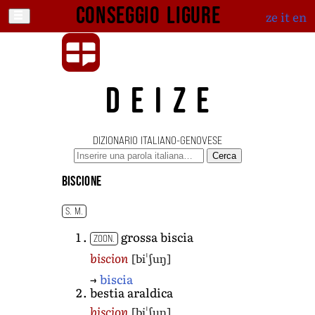
Conseggio ligure
ze
it
en
DEIZE
DIZIONARIO ITALIANO-GENOVESE
Cerca
biscione
S. M.
grossa biscia
ZOON.
[biˈʃuŋ]
biscion
→
biscia
bestia araldica
[biˈʃuŋ]
biscion