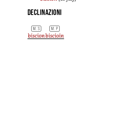
Declinazioni
M. S
M. P
biscion
biscioin