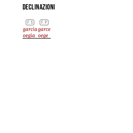
Declinazioni
F. S
F. P
garcia
garce
oegia
oege