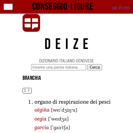
Conseggio ligure
ze
it
en
DEIZE
DIZIONARIO ITALIANO-GENOVESE
Cerca
branchia
S. F.
organo di respirazione dei pesci
[weːˈdʒiŋˑa]
oëgiña
[ˈweːdʒa]
oegia
[ˈɡaːrtʃa]
garcia