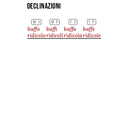
Declinazioni
M. S
M. P
F. S
F. P
buffo
buffi
buffa
buffe
ridicolo
ridicoli
ridicola
ridicole