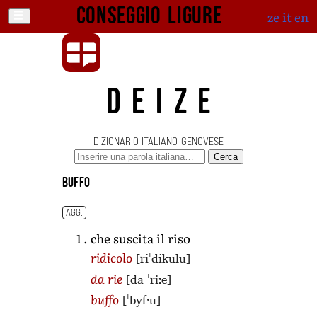
Conseggio ligure
ze
it
en
DEIZE
DIZIONARIO ITALIANO-GENOVESE
Cerca
buffo
AGG.
che suscita il riso
[riˈdikulu]
ridicolo
[da ˈriːe]
da rie
[ˈbyfˑu]
buffo