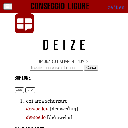
Conseggio ligure
ze
it
en
DEIZE
DIZIONARIO ITALIANO-GENOVESE
Cerca
burlone
AGG.
S. M.
chi ama scherzare
[demweːˈluŋ]
demoellon
[deˈmwelˑu]
demoello