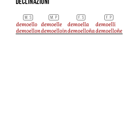
Declinazioni
M. S
M. P
F. S
F. P
demoello
demoelle
demoella
demoelli
demoellon
demoelloin
demoelloña
demoelloñe