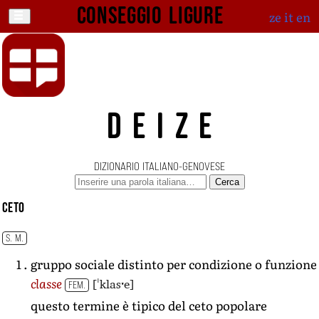
Conseggio ligure
ze
it
en
DEIZE
DIZIONARIO ITALIANO-GENOVESE
Cerca
ceto
S. M.
gruppo sociale distinto per condizione o funzione
[ˈklasˑe]
classe
FEM.
questo termine è tipico del ceto popolare