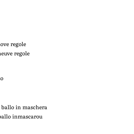
ove regole
neuve regole
to
al ballo in maschera
o ballo inmascarou