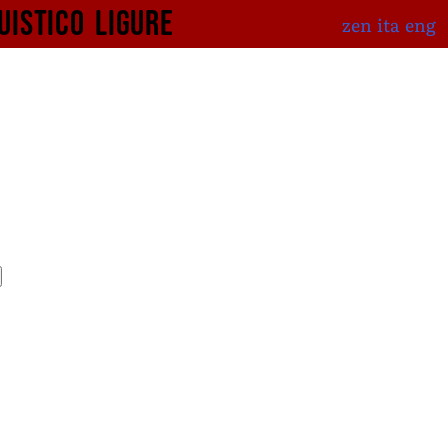
uistico
ligure
zen
ita
eng