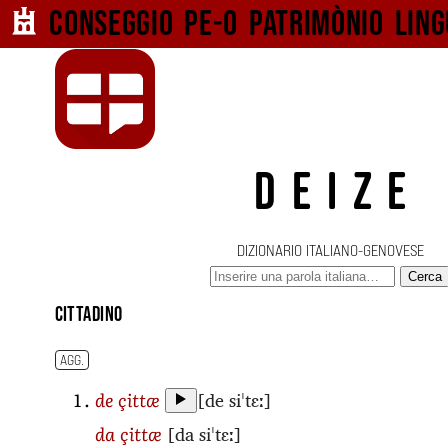
Conseggio pe-o
patrimònio ling
DEIZE
DIZIONARIO ITALIANO-GENOVESE
Cerca
cittadino
AGG.
[de siˈtɛː]
de çittæ
[da siˈtɛː]
da çittæ