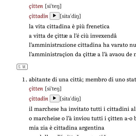
[siˈteŋ]
çitten
[sitaˈdiŋ]
çittadin
la vita cittadina è più frenetica
a vitta de çittæ a l’é ciù invexendâ
l’amministrazione cittadina ha varato nu
l’amministraçion da çittæ a l’à avaou de 
S. M.
abitante di una città; membro di uno sta
[siˈteŋ]
çitten
[sitaˈdiŋ]
çittadin
il marchese ha invitato tutti i cittadini 
o marcheise o l’à inviou tutti i çitten a-
mia zia è cittadina argentina