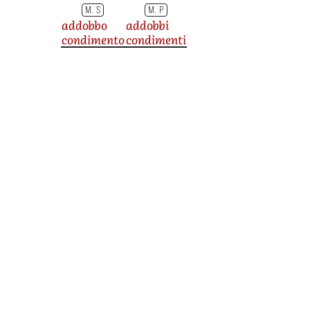
M. S
M. P
addobbo
addobbi
condimento
condimenti