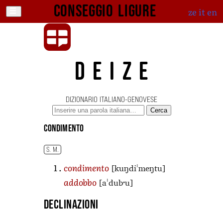
Conseggio ligure
ze
it
en
DEIZE
DIZIONARIO ITALIANO-GENOVESE
Cerca
condimento
S. M.
[kuŋdiˈmeŋtu]
condimento
[aˈdubˑu]
addobbo
Declinazioni