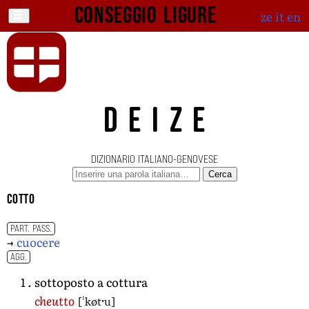
Conseggio ligure
ze
it
en
DEIZE
DIZIONARIO ITALIANO-GENOVESE
Cerca
cotto
PART. PASS.
→
cuocere
AGG.
sottoposto a cottura
[ˈkøtˑu]
cheutto