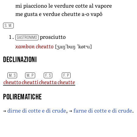
mi piacciono le verdure cotte al vapore
me gusta e verdue cheutte a-o vapô
S. M.
prosciutto
GASTRONIMO
[ʒaŋˈbuŋ ˈkøtˑu]
xambon cheutto
Declinazioni
M. S
M. P
F. S
F. P
cheutto
cheutti
cheutta
cheutte
Polirematiche
→
dirne di cotte e di crude
, →
farne di cotte e di crude
.