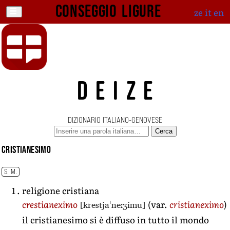
Conseggio ligure
ze
it
en
DEIZE
DIZIONARIO ITALIANO-GENOVESE
Cerca
cristianesimo
S. M.
religione cristiana
[krestjaˈneːʒimu]
crestianeximo
(var.
cristianeximo
)
il cristianesimo si è diffuso in tutto il mondo