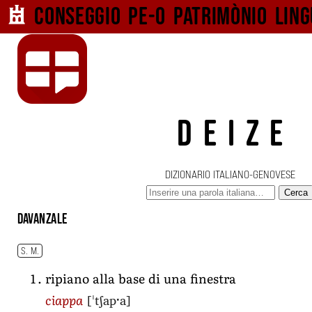
Conseggio pe-o
patrimònio ling
DEIZE
DIZIONARIO ITALIANO-GENOVESE
Cerca
davanzale
S. M.
ripiano alla base di una finestra
[ˈtʃapˑa]
ciappa