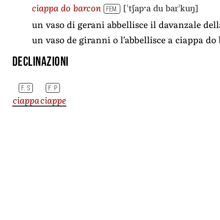
[ˈtʃapˑa du barˈkuŋ]
ciappa do barcon
FEM.
un vaso di gerani abbellisce il davanzale dell
un vaso de giranni o l’abbellisce a ciappa do
Declinazioni
F. S
F. P
ciappa
ciappe