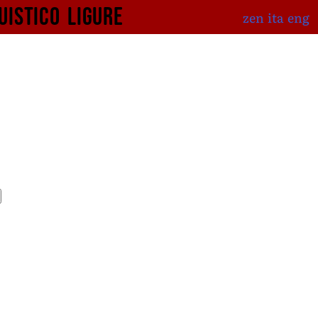
uistico
ligure
zen
ita
eng