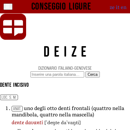
Conseggio ligure
ze
it
en
DEIZE
DIZIONARIO ITALIANO-GENOVESE
Cerca
dente incisivo
LOC. S. M.
uno degli otto denti frontali (quattro nella
ANAT.
mandibola, quattro nella mascella)
[ˈdeŋte daˈvaŋti]
dente davanti