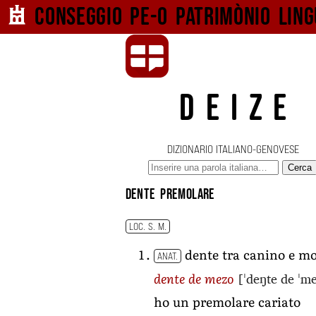
Conseggio pe-o
patrimònio ling
DEIZE
DIZIONARIO ITALIANO-GENOVESE
Cerca
dente premolare
LOC. S. M.
dente tra canino e mo
ANAT.
[ˈdeŋte de ˈm
dente de mezo
ho un premolare cariato