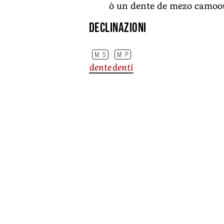
ò un dente de mezo camoo
Declinazioni
M. S
M. P
dente
denti