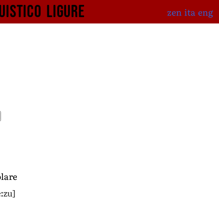
uistico
ligure
zen
ita
eng
lare
eːzu]