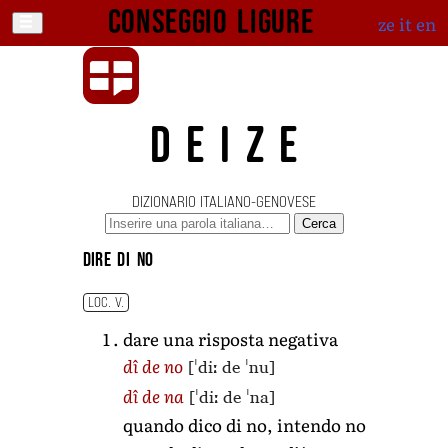
Conseggio ligure
ze
it
en
DEIZE
DIZIONARIO ITALIANO-GENOVESE
Cerca
dire di no
LOC. V.
dare una risposta negativa
[ˈdiː de ˈnu]
dî de no
[ˈdiː de ˈna]
dî de na
quando dico di no, intendo no