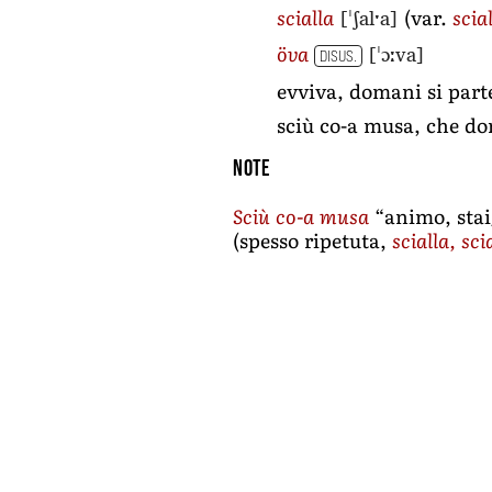
[ˈʃalˑa]
scialla
(var.
scia
[ˈɔːva]
öva
DISUS.
evviva, domani si part
sciù co-a musa, che do
Note
Sciù co-a musa
“animo, stai
(spesso ripetuta,
scialla, sci