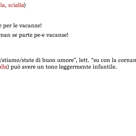
lla, scialla
)
e per le vacanze!
man se parte pe-e vacanse!
/stiamo/state di buon umore”, lett. “su con la corna
alla
) può avere un tono leggermente infantile.