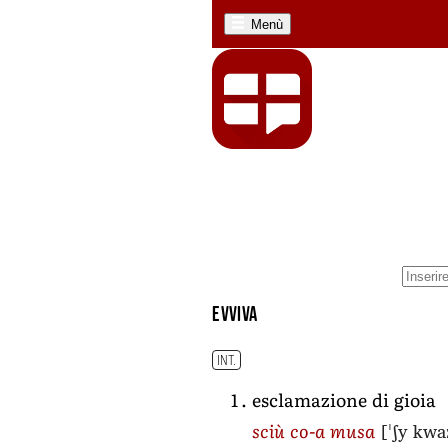
Menù
evviva
INT.
esclamazione di gioia
[ˈʃy kwa
sciù co-a musa