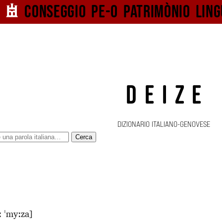
Conseggio pe-o
patrimònio ling
DEIZE
DIZIONARIO ITALIANO-GENOVESE
Cerca
ː ˈmyːza]