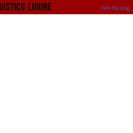
uistico
ligure
zen
ita
eng